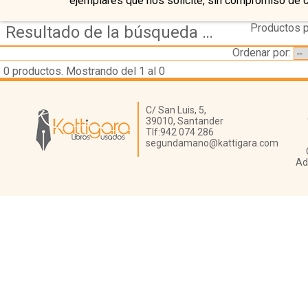
ejemplares que nos solicite, sin compromiso de 
Productos p
Resultado de la búsqueda de coleccion psicologia medicina pastoral
Ordenar por:
0
productos. Mostrando del 1 al 0
Librería Kattigara
C/ San Luis, 5,
39010,
Santander
Tlf:
942 074 286
segundamano@kattigara.com
Ad