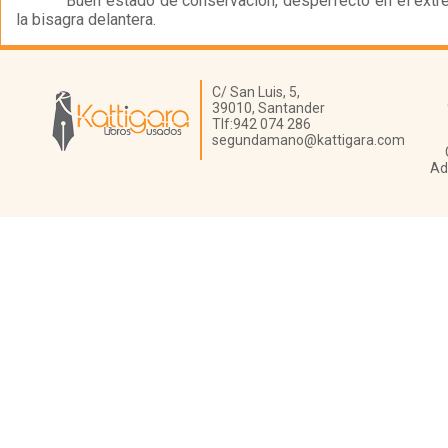
Buen estado de conservación, desperfecto en el extr
la bisagra delantera.
Librería Kattigara
C/ San Luis, 5,
39010,
Santander
Tlf:
942 074 286
segundamano@kattigara.com
Ad