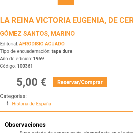
VICTORIA
EUGENIA,
DE
LA REINA VICTORIA EUGENIA, DE CE
CERCA
GÓMEZ SANTOS, MARINO
Editorial:
AFRODISIO AGUADO
Tipo de encuadernación:
tapa dura
Año de edición:
1969
Código:
100361
5,00 €
Reservar/Comprar
Categorías:
Historia de España
Observaciones