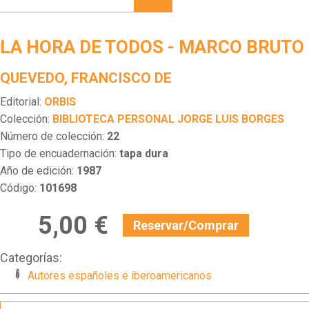
DE
TODOS
-
LA HORA DE TODOS - MARCO BRUTO
MARCO
BRUTO
QUEVEDO, FRANCISCO DE
Editorial:
ORBIS
Colección:
BIBLIOTECA PERSONAL JORGE LUIS BORGES
Número de colección:
22
Tipo de encuadernación:
tapa dura
Año de edición:
1987
Código:
101698
5,00 €
Reservar/Comprar
Categorías:
Autores españoles e iberoamericanos