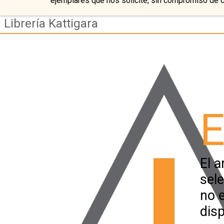
ejemplares que nos solicite, sin compromiso de 
Librería Kattigara
E
El a
sel
no 
disp