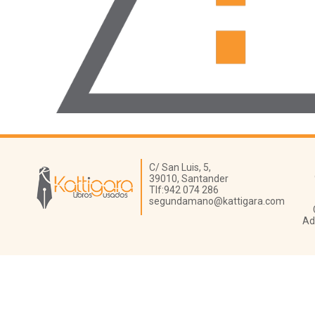
Librería Kattigara
C/ San Luis, 5,
39010,
Santander
Tlf:
942 074 286
segundamano@kattigara.com
Ad